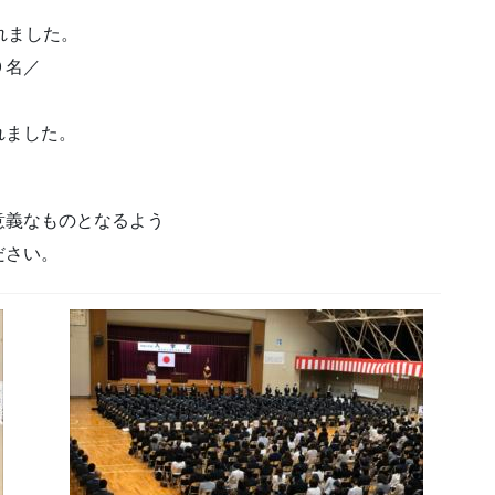
れました。
９名／
れました。
。
意義なものとなるよう
ださい。