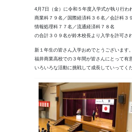
4月7日（金）に令和５年度入学式が執り行わ
商業科７９名／国際経済科３６名／会計科３
情報処理科７７名／流通経済科７８名
の合計３０９名が鈴木校長より入学を許可さ
新１年生の皆さん入学おめでとうございます
福井商業高校での３年間が皆さんにとって有
いろいろな活動に挑戦して成長していってく