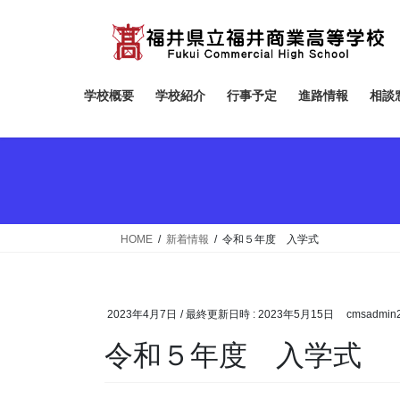
コ
ナ
ン
ビ
テ
ゲ
ン
ー
ツ
シ
学校概要
学校紹介
行事予定
進路情報
相談
へ
ョ
ス
ン
キ
に
ッ
移
プ
動
HOME
新着情報
令和５年度 入学式
2023年4月7日
/ 最終更新日時 :
2023年5月15日
cmsadmin
令和５年度 入学式