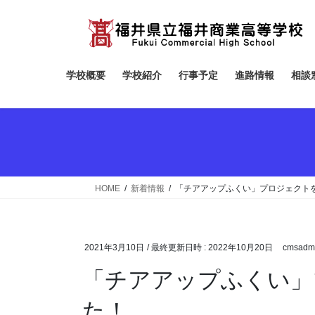
コ
ナ
ン
ビ
テ
ゲ
ン
ー
ツ
シ
学校概要
学校紹介
行事予定
進路情報
相談
へ
ョ
ス
ン
キ
に
ッ
移
プ
動
HOME
新着情報
「チアアップふくい」プロジェクト
2021年3月10日
/ 最終更新日時 :
2022年10月20日
cmsadm
「チアアップふくい」
た！