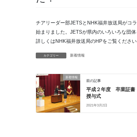
チアリーダー部JETSとNHK福井放送局が
始まりました。JETSが県内のいろいろな団
詳しくはNHK福井放送局のHPをご覧く
新着情報
カテゴリー
新着情報
前の記事
平成２年度 卒業証書
授与式
2021年3月2日