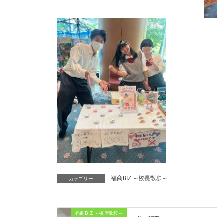
福商BIZ ～校長散歩～
カテゴリー
福商BIZ ～校長散歩～