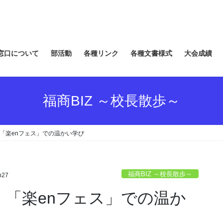
窓口について
部活動
各種リンク
各種文書様式
大会成績
福商BIZ ～校長散歩～
！「楽enフェス」での温かい学び
福商BIZ ～校長散歩～
n27
手！「楽enフェス」での温か