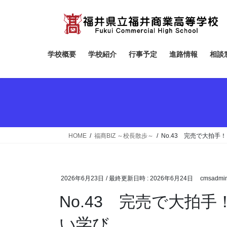
コ
ナ
ン
ビ
テ
ゲ
ン
ー
ツ
シ
学校概要
学校紹介
行事予定
進路情報
相談
へ
ョ
ス
ン
キ
に
ッ
移
プ
動
HOME
福商BIZ ～校長散歩～
No.43 完売で大拍手
2026年6月23日
/ 最終更新日時 :
2026年6月24日
cmsadmi
No.43 完売で大拍
い学び