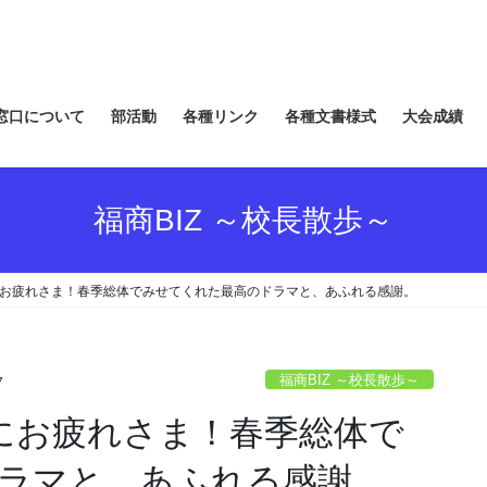
窓口について
部活動
各種リンク
各種文書様式
大会成績
福商BIZ ～校長散歩～
当にお疲れさま！春季総体でみせてくれた最高のドラマと、あふれる感謝。
福商BIZ ～校長散歩～
7
当にお疲れさま！春季総体で
ラマと、あふれる感謝。