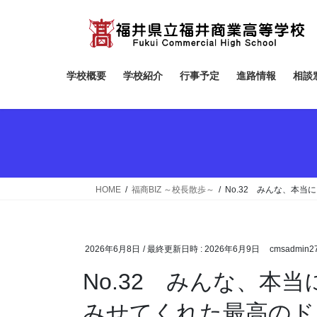
コ
ナ
ン
ビ
テ
ゲ
ン
ー
ツ
シ
学校概要
学校紹介
行事予定
進路情報
相談
へ
ョ
ス
ン
キ
に
ッ
移
プ
動
HOME
福商BIZ ～校長散歩～
No.32 みんな、本
2026年6月8日
/ 最終更新日時 :
2026年6月9日
cmsadmin2
No.32 みんな、本
みせてくれた最高のド