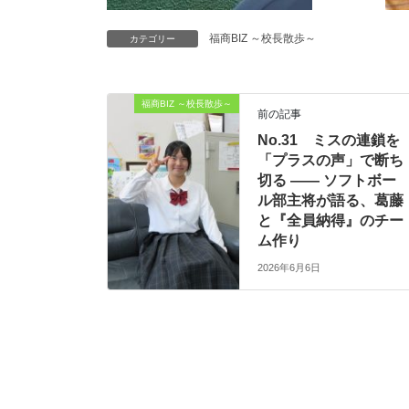
福商BIZ ～校長散歩～
カテゴリー
福商BIZ ～校長散歩～
前の記事
No.31 ミスの連鎖を
「プラスの声」で断ち
切る ―― ソフトボー
ル部主将が語る、葛藤
と『全員納得』のチー
ム作り
2026年6月6日