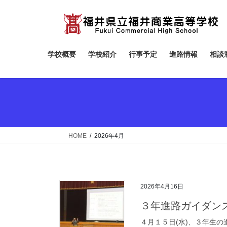
コ
ナ
ン
ビ
テ
ゲ
ン
ー
ツ
シ
学校概要
学校紹介
行事予定
進路情報
相談
へ
ョ
ス
ン
キ
に
ッ
移
プ
動
HOME
2026年4月
2026年4月16日
３年進路ガイダン
４月１５日(水)、３年生