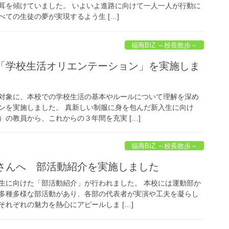
耳を傾けていました。 いよいよ進路に向けて一人一人が行動に
ての生徒の夢が実現するよう生 […]
福商BIZ ～校長散歩～
け「学校生活オリエンテーション」を実施しま
対象に、本校での学校生活の基本やルールについて理解を深め
ンを実施しました。 真新しい制服に身を包んだ新入生に向け
の教員から、これからの３年間を充実 […]
福商BIZ ～校長散歩～
皆さんへ 部活動紹介を実施しました
生に向けた「部活動紹介」が行われました。 本校には運動部か
多種多様な部活動があり、各部の代表者が実演や工夫を凝らし
れぞれの魅力を熱心にアピールしま […]