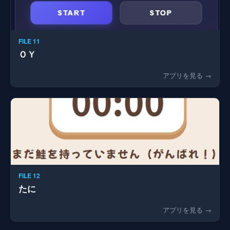
FILE 11
ＯＹ
アプリを見る →
FILE 12
たに
アプリを見る →